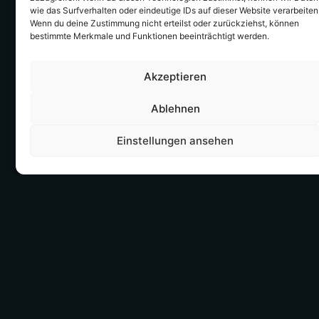
wie das Surfverhalten oder eindeutige IDs auf dieser Website verarbeiten
Wenn du deine Zustimmung nicht erteilst oder zurückziehst, können
bestimmte Merkmale und Funktionen beeinträchtigt werden.
Akzeptieren
Ablehnen
Einstellungen ansehen
UNSER ANSATZ
ERGEBNIS
WIR VERBINDEN
SIE ERHALTEN EINE
SICHERHEITSBERATUNG
VERSTÄNDLICHE
MIT PRAKTISCHER
EINSCHÄTZUNG DER
UMSETZUNG. RISIKEN
RISIKEN, EINE
WERDEN NICHT NUR
PRIORISIERTE