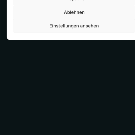
Ablehnen
Einstellungen ansehen
WORAUF WIR
ACHTEN
KOMPATIBILITÄT,
LIFECYCLE
SICHERHEIT,
WIR UNTERSTÜTZEN BEI
LEBENSDAUER,
PLANUNG,
WARTBARKEIT,
AUSTAUSCHZYKLEN UND
GARANTIE,
STANDARDISIERUNG. SO
PERFORMANCE, KOSTEN
ENTSTEHEN WENIGER
UND SPÄTERE
EINZELLÖSUNGEN,
BETREUUNG. GUTE
WENIGER
HARDWAREBESCHAFFUNG
ÜBERRASCHUNGEN UND
VERHINDERT VIELE